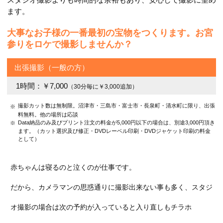
ます。
大事なお子様の一番最初の宝物をつくります。
お宮
参りをロケで撮影しませんか？
出張撮影（一般の方）
1時間：￥7,000
（30分毎に￥3,000追加）
撮影カット数は無制限。沼津市・三島市・富士市・長泉町・清水町に限り、出張
料無料。他の場所は応談
Data納品のみ及びプリント注文の料金が5,000円以下の場合は、別途3,000円頂き
ます。（カット選択及び修正・DVDレーベル印刷・DVDジャケット印刷の料金
として）
赤ちゃんは寝るのと泣くのが仕事です。
だから、カメラマンの思惑通りに撮影出来ない事も多く、スタジ
オ撮影の場合は次の予約が入っていると入り直しもチラホ