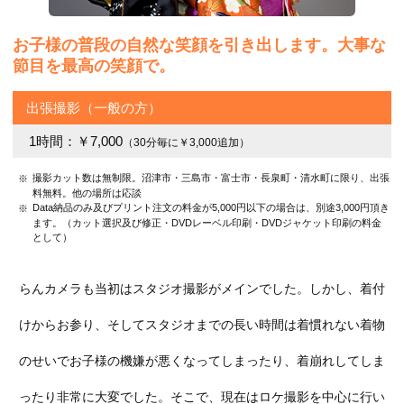
お子様の普段の自然な笑顔を引き出します。
大事な
節目を最高の笑顔で。
出張撮影（一般の方）
1時間：￥7,000
（30分毎に￥3,000追加）
撮影カット数は無制限。沼津市・三島市・富士市・長泉町・清水町に限り、出張
料無料。他の場所は応談
Data納品のみ及びプリント注文の料金が5,000円以下の場合は、別途3,000円頂き
ます。（カット選択及び修正・DVDレーベル印刷・DVDジャケット印刷の料金
として）
らんカメラも当初はスタジオ撮影がメインでした。しかし、着付
けからお参り、そしてスタジオまでの長い時間は着慣れない着物
のせいでお子様の機嫌が悪くなってしまったり、着崩れしてしま
ったり非常に大変でした。そこで、現在はロケ撮影を中心に行い